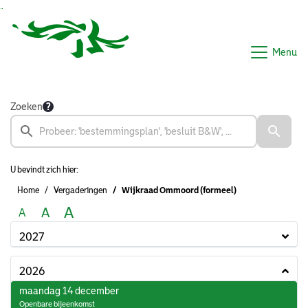
Ga naar de inhoud van deze pagina
Ga naar het zoeken
Ga naar het menu
Menu
Zoeken
U bevindt zich hier:
Home
Vergaderingen
Wijkraad Ommoord (formeel)
A
A
A
2027
2026
2026
maandag 14 december
Openbare bijeenkomst