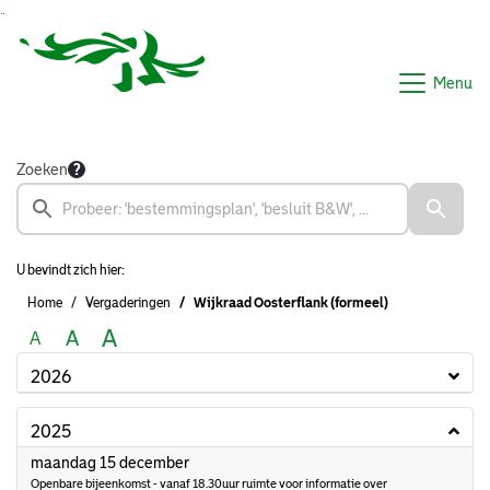
Ga naar de inhoud van deze pagina
Ga naar het zoeken
Ga naar het menu
Menu
Zoeken
U bevindt zich hier:
Home
Vergaderingen
Wijkraad Oosterflank (formeel)
A
A
A
2026
2025
2025
maandag 15 december
Openbare bijeenkomst - vanaf 18.30uur ruimte voor informatie over