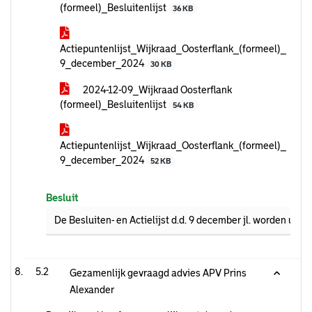
(formeel)_Besluitenlijst
36 KB
Actiepuntenlijst_Wijkraad_Oosterflank_(formeel)_
9_december_2024
30 KB
2024-12-09_Wijkraad Oosterflank
(formeel)_Besluitenlijst
54 KB
Actiepuntenlijst_Wijkraad_Oosterflank_(formeel)_
9_december_2024
52 KB
Besluit
De Besluiten- en Actielijst d.d. 9 december jl. worden una
5.2
Gezamenlijk gevraagd advies APV Prins
Alexander