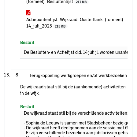
(formeel)_Besluitenlijst
217 KB
Actiepuntenlijst_Wijkraad_Oosterflank_(formeel)_
14_juli_2025
215 KB
Besluit
De Besluiten- en Actielijst d.d. 14 juli jl. worden unaniem
8
Terugkoppeling werkgroepen en/of werkbezoeken
De wijkraad staat stil bij de (aankomende) activiteiten
in de wijk.
Besluit
De wijkraad staat stil bij de verschillende activiteiten:
- Sophia de Leeuw is samen met Stadsbeheer bezig gewees
- De wijkraad heeft deelgenomen aan de sessie met Gro-u
- Er zijn verschillende bezoeken aan jubilarissen gebracht.