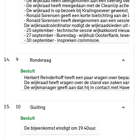
- De wijkraad heeft deelgenomen aan een overleg over veili
- De wijkraad heeft meegedaan met de CleanUp actie in Pr
- De wijkraad is op bezoek bij Kralingseveer geweest, voo
- Ronald Sorensen geeft een korte toelichting van de laat
- Ronald Sorensen heeft deelgenomen aan een sessie met
De wijkraadcoördinator nodigt de wijkraadsleden uit om aa
- 25 september - technische sessie wijkakkoord nieuwe stij
- 27 september - Burendag - wijkhub Oosterflank, tevens 
- 30 september - inspreken commissie.
9
Rondvraag
Besluit
Herbert Reinderhoff heeft een paar vragen over bepaalde s
De wijkraad heeft vragen over de stand van zaken van de v
De wijkmanager geeft aan dat hij in contact met Havensted
10
Sluiting
Besluit
De bijeenkomst eindigt om 19.40uur.