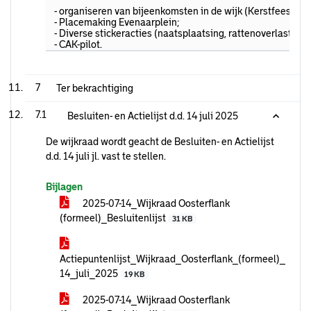
- organiseren van bijeenkomsten in de wijk (Kerstfeest op
- Placemaking Evenaarplein;
- Diverse stickeracties (naatsplaatsing, rattenoverlast, s
- CAK-pilot.
7
Ter bekrachtiging
7.1
Besluiten- en Actielijst d.d. 14 juli 2025
De wijkraad wordt geacht de Besluiten- en Actielijst
d.d. 14 juli jl. vast te stellen.
Bijlagen
2025-07-14_Wijkraad Oosterflank
(formeel)_Besluitenlijst
31 KB
Actiepuntenlijst_Wijkraad_Oosterflank_(formeel)_
14_juli_2025
19 KB
2025-07-14_Wijkraad Oosterflank