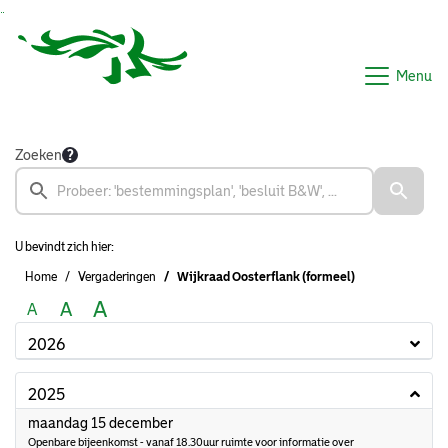
Ga naar de inhoud van deze pagina
Ga naar het zoeken
Ga naar het menu
Menu
Zoeken
U bevindt zich hier:
Home
Vergaderingen
Wijkraad Oosterflank (formeel)
A
A
A
2026
2025
2025
maandag 15 december
Openbare bijeenkomst - vanaf 18.30uur ruimte voor informatie over