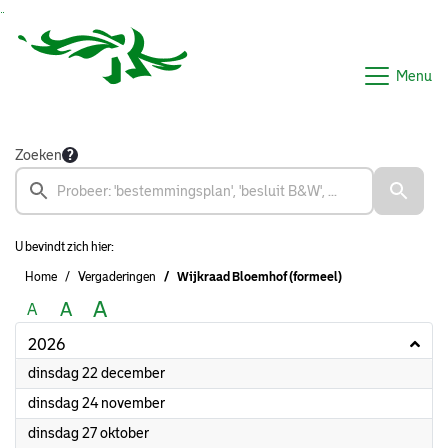
Ga naar de inhoud van deze pagina
Ga naar het zoeken
Ga naar het menu
Menu
Zoeken
U bevindt zich hier:
Home
Vergaderingen
Wijkraad Bloemhof (formeel)
A
A
A
2026
2026
dinsdag 22 december
2026
dinsdag 24 november
2026
dinsdag 27 oktober