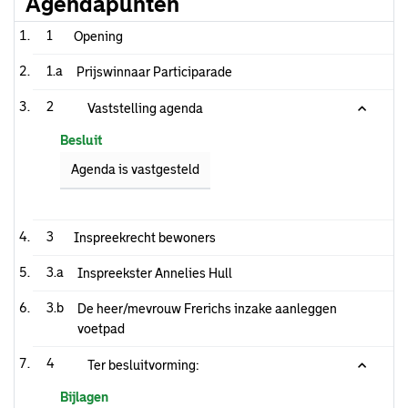
Agendapunten
1
Opening
1.a
Prijswinnaar Participarade
2
Vaststelling agenda
Besluit
Agenda is vastgesteld
3
Inspreekrecht bewoners
3.a
Inspreekster Annelies Hull
3.b
De heer/mevrouw Frerichs inzake aanleggen
voetpad
4
Ter besluitvorming:
Bijlagen