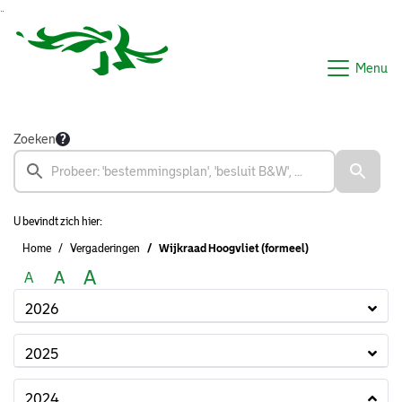
Ga naar de inhoud van deze pagina
Ga naar het zoeken
Ga naar het menu
Menu
Zoeken
U bevindt zich hier:
Home
Vergaderingen
Wijkraad Hoogvliet (formeel)
A
A
A
2026
2025
2024