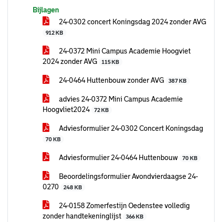
Bijlagen
24-0302 concert Koningsdag 2024 zonder AVG
912 KB
24-0372 Mini Campus Academie Hoogviet
2024 zonder AVG
115 KB
24-0464 Huttenbouw zonder AVG
387 KB
advies 24-0372 Mini Campus Academie
Hoogvliet2024
72 KB
Adviesformulier 24-0302 Concert Koningsdag
70 KB
Adviesformulier 24-0464 Huttenbouw
70 KB
Beoordelingsformulier Avondvierdaagse 24-
0270
248 KB
24-0158 Zomerfestijn Oedenstee volledig
zonder handtekeninglijst
366 KB