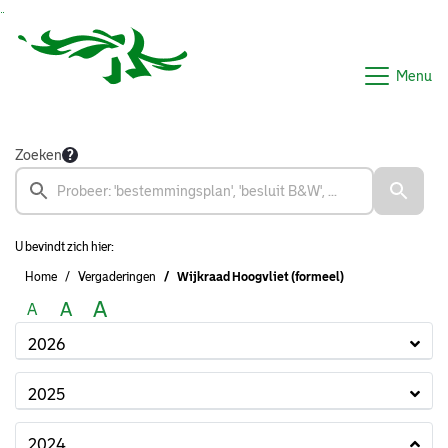
Ga naar de inhoud van deze pagina
Ga naar het zoeken
Ga naar het menu
Menu
Zoeken
U bevindt zich hier:
Home
Vergaderingen
Wijkraad Hoogvliet (formeel)
A
A
A
2026
2025
2024