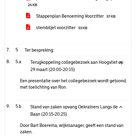
24 KB
Stappenplan Benoeming Voorzitter
57 KB
stembiljet voorzitter
53 KB
5
Ter bespreking:
5.a
Terugkoppeling collegebezoek aan Hoogvliet op
29 maart (20:00-20:15)
Een presentatie over het collegebezoek wordt getoond,
met toelichting van Ron.
5.b
Stand van zaken opvang Oekraïners Langs de
Baan (20:15-20:25)
Door Bart Boerema, wijkmanager, geeft een stand van
zaken.