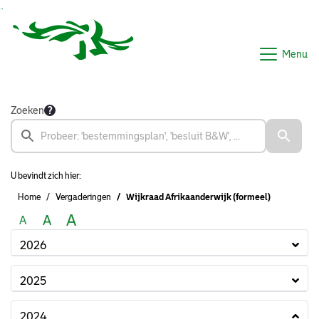
Ga naar de inhoud van deze pagina
Ga naar het zoeken
Ga naar het menu
Menu
Zoeken
U bevindt zich hier:
Home
Vergaderingen
Wijkraad Afrikaanderwijk (formeel)
A
A
A
2026
2025
2024