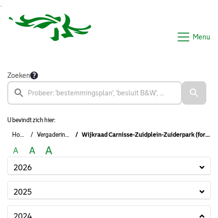
Ga naar de inhoud van deze pagina
Ga naar het zoeken
Ga naar het menu
Menu
Zoeken
U bevindt zich hier:
Home
Vergaderingen
Wijkraad Carnisse-Zuidplein-Zuiderpark (formeel)
A
A
A
2026
2025
2024