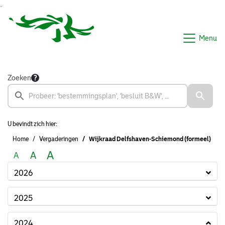
Ga naar de inhoud van deze pagina
Ga naar het zoeken
Ga naar het menu
Menu
Zoeken
U bevindt zich hier:
Home
Vergaderingen
Wijkraad Delfshaven-Schiemond (formeel)
A
A
A
2026
2025
2024