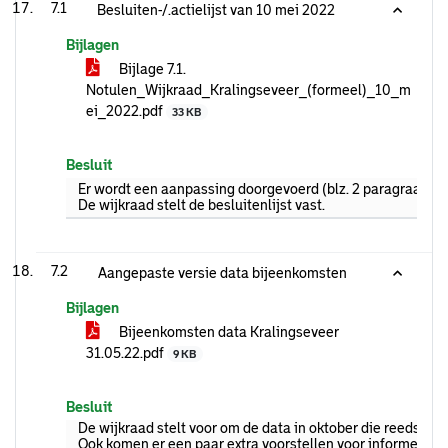
7.1
Besluiten-/.actielijst van 10 mei 2022
Bijlagen
Bijlage 7.1.
Notulen_Wijkraad_Kralingseveer_(formeel)_10_m
ei_2022.pdf
33 KB
Besluit
Er wordt een aanpassing doorgevoerd (blz. 2 paragraaf ove
De wijkraad stelt de besluitenlijst vast.
7.2
Aangepaste versie data bijeenkomsten
Bijlagen
Bijeenkomsten data Kralingseveer
31.05.22.pdf
9 KB
Besluit
De wijkraad stelt voor om de data in oktober die reeds a
Ook komen er een paar extra voorstellen voor informele bi