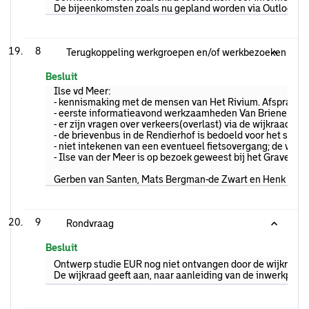
De bijeenkomsten zoals nu gepland worden via Outlook (v
8
Terugkoppeling werkgroepen en/of werkbezoeken
Besluit
Ilse vd Meer:
- kennismaking met de mensen van Het Rivium. Afspraak zal
- eerste informatieavond werkzaamheden Van Brienenoordb
- er zijn vragen over verkeers(overlast) via de wijkraadcoö
- de brievenbus in de Rendierhof is bedoeld voor het stem
- niet intekenen van een eventueel fietsovergang; de wijk
- Ilse van der Meer is op bezoek geweest bij het Gravelve
Gerben van Santen, Mats Bergman-de Zwart en Henk Kasber
9
Rondvraag
Besluit
Ontwerp studie EUR nog niet ontvangen door de wijkraad. 
De wijkraad geeft aan, naar aanleiding van de inwerkprog