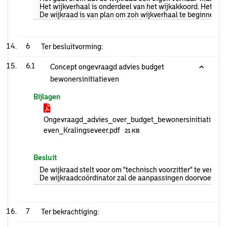
Het wijkverhaal is onderdeel van het wijkakkoord. Het ad
De wijkraad is van plan om zo`n wijkverhaal te beginnen. 
6
Ter besluitvorming:
6.1
Concept ongevraagd advies budget
bewonersinitiatieven
Bijlagen
Ongevraagd_advies_over_budget_bewonersinitiati
even_Kralingseveer.pdf
21 KB
Besluit
De wijkraad stelt voor om "technisch voorzitter" te vervan
De wijkraadcoördinator zal de aanpassingen doorvoeren en
7
Ter bekrachtiging: