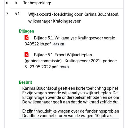
5
Ter bespreking:
5.1
Wijkakkoord - toelichting door Karima Bouchtaoui,
wijkmanager Kraloingseveer
Bijlagen
Bijlage 5.1. Wijkanalyse Kralingseveer versie
040522 kb.pdf
449 KB
Bijlage 5.1. Export Wijkactieplan
(gebiedscommissie) - Kralingseveer 2021 - periode
3 - 23-05-2022.pdf
39 KB
Besluit
Karima Bouchtaoui geeft een korte toelichting op het wijka
Er zijn vragen over de wijkanalyse/wijk actieplan. De wij
Er zijn vragen over de onderzoeksmethoden en de onderbouwi
De wijkmanager geeft aan dat de wijkraad zelf de duiding 
Er zijn inhoudelijke vragen over de funderingsproblemati
Deadline voor het sturen van de vragen: 10 juli a.s.