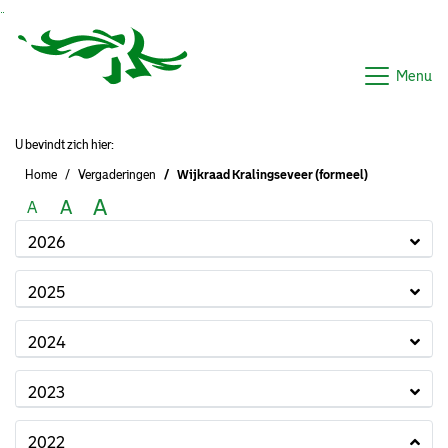
Ga naar de inhoud van deze pagina
Ga naar het zoeken
Ga naar het menu
Menu
U bevindt zich hier:
Home
Vergaderingen
Wijkraad Kralingseveer (formeel)
A
A
A
2026
2025
2024
2023
2022