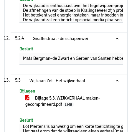
De wijkraad is enthousiast over het tegelwippen-project. 
De afmetingen van de stoep in Kralingseveer zijn problem
Het betekent veel energie insteken, maar inbedden in een e
De wijkraad zal een bericht op social media plaatsen, om
5.2.4
Giraffestraat - de schapenwei
Besluit
Mats Bergman- de Zwart en Gerben van Santen hebben inte
5.3
Wijk aan Zet - Het wijkverhaal
Bijlagen
Bijlage 5.3. WIJKVERHAAL maken-
gecomprimeerd.pdf
1 MB
Besluit
Lot Mertens is aanwezig om een korte toelichting te geven 
Het gaat erom dat de wijkraad een eigen verhaal “maakt”. 