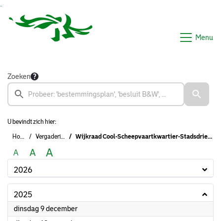
Ga naar de inhoud van deze pagina
Ga naar het zoeken
Ga naar het menu
Menu
Zoeken
U bevindt zich hier:
Home
Vergaderingen
Wijkraad Cool-Scheepvaartkwartier-Stadsdriehoek (formeel)
A
A
A
2026
2025
2025
dinsdag 9 december