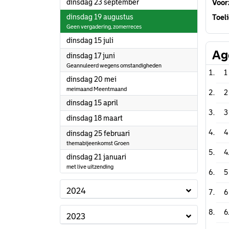
2025
dinsdag 23 september
Voorz
2025
dinsdag 19 augustus
Toeli
Geen vergadering, zomerreces
2025
dinsdag 15 juli
Ag
2025
dinsdag 17 juni
Geannuleerd wegens omstandigheden
1
2025
dinsdag 20 mei
meimaand Meentmaand
2
2025
dinsdag 15 april
3
2025
dinsdag 18 maart
4
2025
dinsdag 25 februari
themabijeenkomst Groen
4
2025
dinsdag 21 januari
met live uitzending
5
2024
6
6
2023