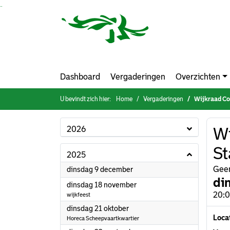
Ga naar de inhoud van deze pagina
Ga naar het zoeken
Ga naar het menu
Dashboard
Vergaderingen
Overzichten
U bevindt zich hier:
Home
Vergaderingen
Wijkraad Co
2026
Wi
St
2025
2025
Geen
dinsdag 9 december
di
2025
dinsdag 18 november
20:0
wijkfeest
2025
dinsdag 21 oktober
Loca
Horeca Scheepvaartkwartier