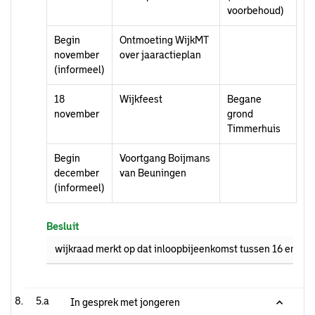
voorbehoud)
Begin
Ontmoeting WijkMT
november
over jaaractieplan
(informeel)
18
Wijkfeest
Begane
november
grond
Timmerhuis
Begin
Voortgang Boijmans
december
van Beuningen
(informeel)
Besluit
wijkraad merkt op dat inloopbijeenkomst tussen 16 en 18 ni
5.a
In gesprek met jongeren