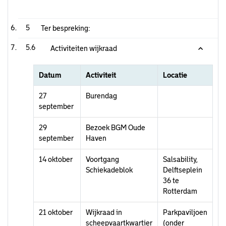
5
Ter bespreking:
5.6
Activiteiten wijkraad
Datum
Activiteit
Locatie
27
Burendag
september
29
Bezoek BGM Oude
september
Haven
14 oktober
Voortgang
Salsability,
Schiekadeblok
Delftseplein
36 te
Rotterdam
21 oktober
Wijkraad in
Parkpaviljoen
scheepvaartkwartier
(onder