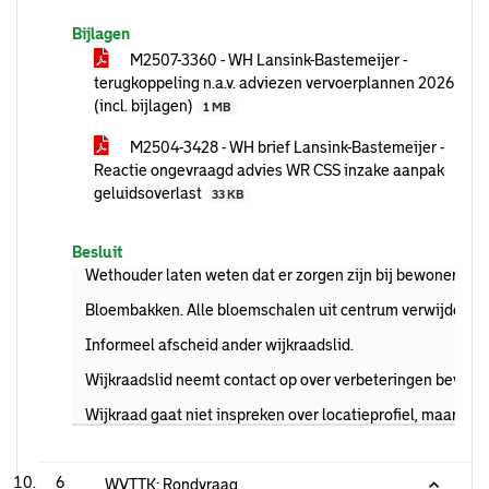
Bijlagen
M2507-3360 - WH Lansink-Bastemeijer -
terugkoppeling n.a.v. adviezen vervoerplannen 2026
(incl. bijlagen)
1 MB
M2504-3428 - WH brief Lansink-Bastemeijer -
Reactie ongevraagd advies WR CSS inzake aanpak
geluidsoverlast
33 KB
Besluit
Wethouder laten weten dat er zorgen zijn bij bewoners over
Bloembakken. Alle bloemschalen uit centrum verwijdert. Z
Informeel afscheid ander wijkraadslid.
Wijkraadslid neemt contact op over verbeteringen bevrijdi
Wijkraad gaat niet inspreken over locatieprofiel, maar bl
6
WVTTK: Rondvraag