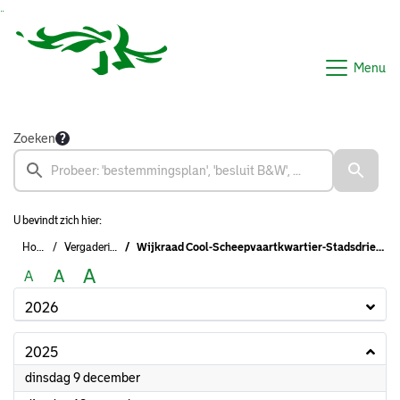
Ga naar de inhoud van deze pagina
Ga naar het zoeken
Ga naar het menu
Menu
Zoeken
U bevindt zich hier:
Home
Vergaderingen
Wijkraad Cool-Scheepvaartkwartier-Stadsdriehoek (formeel)
A
A
A
2026
2025
2025
dinsdag 9 december