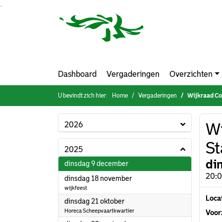
Ga naar de inhoud van deze pagina
Ga naar het zoeken
Ga naar het menu
Dashboard
Vergaderingen
Overzichten
U bevindt zich hier:
Home
Vergaderingen
Wijkraad Co
2026
Wi
St
2025
di
2025
dinsdag 9 december
20:0
2025
dinsdag 18 november
wijkfeest
Loca
2025
dinsdag 21 oktober
Horeca Scheepvaartkwartier
Voorz