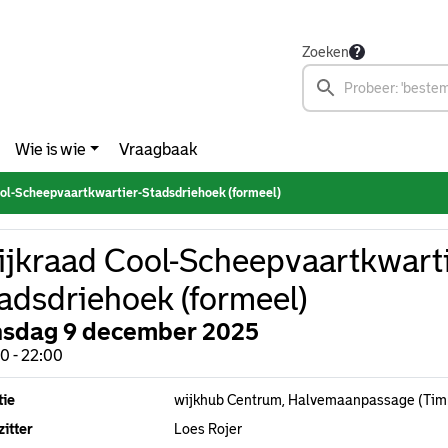
Zoeken
Wie is wie
Vraagbaak
ol-Scheepvaartkwartier-Stadsdriehoek (formeel)
jkraad Cool-Scheepvaartkwarti
adsdriehoek (formeel)
nsdag 9 december 2025
0 - 22:00
tie
wijkhub Centrum, Halvemaanpassage (Tim
itter
Loes Rojer