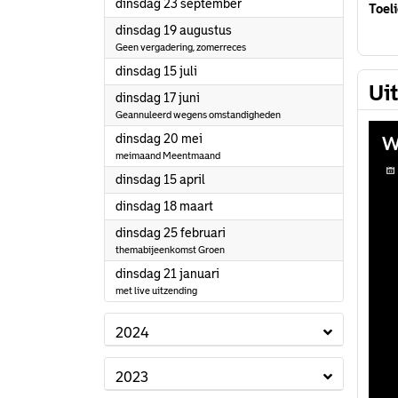
2025
dinsdag 23 september
Toeli
2025
dinsdag 19 augustus
Geen vergadering, zomerreces
2025
dinsdag 15 juli
Ui
2025
dinsdag 17 juni
Geannuleerd wegens omstandigheden
2025
dinsdag 20 mei
meimaand Meentmaand
2025
dinsdag 15 april
2025
dinsdag 18 maart
2025
dinsdag 25 februari
themabijeenkomst Groen
2025
dinsdag 21 januari
met live uitzending
2024
2023