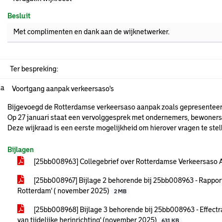
Besluit
Met complimenten en dank aan de wijknetwerker.
Ter bespreking:
.a
Voortgang aanpak verkeersaso's
Bijgevoegd de Rotterdamse verkeersaso aanpak zoals gepresenteerd
Op 27 januari staat een vervolggesprek met ondernemers, bewoners
Deze wijkraad is een eerste mogelijkheid om hierover vragen te ste
Bijlagen
[25bb008963] Collegebrief over Rotterdamse Verkeersaso 
[25bb008967] Bijlage 2 behorende bij 25bb008963 - Rappor
Rotterdam' ( november 2025)
2 MB
[25bb008968] Bijlage 3 behorende bij 25bb008963 - Effectr
van tijdelijke herinrichting' (november 2025)
631 KB