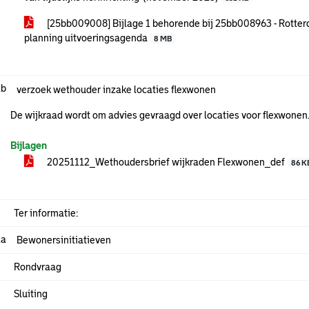
[25bb009008] Bijlage 1 behorende bij 25bb008963 - Rotte
planning uitvoeringsagenda
8 MB
.b
verzoek wethouder inzake locaties flexwonen
De wijkraad wordt om advies gevraagd over locaties voor flexwonen
Bijlagen
20251112_Wethoudersbrief wijkraden Flexwonen_def
86 K
Ter informatie:
.a
Bewonersinitiatieven
Rondvraag
Sluiting