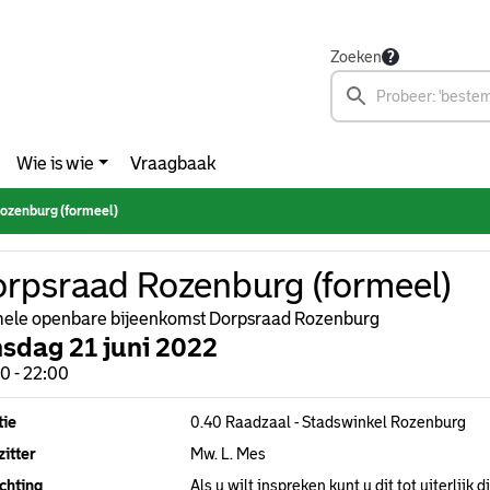
Zoeken
Wie is wie
Vraagbaak
ozenburg (formeel)
rpsraad Rozenburg (formeel)
ele openbare bijeenkomst Dorpsraad Rozenburg
nsdag 21 juni 2022
0 - 22:00
tie
0.40 Raadzaal - Stadswinkel Rozenburg
itter
Mw. L. Mes
chting
Als u wilt inspreken kunt u dit tot uiterlij