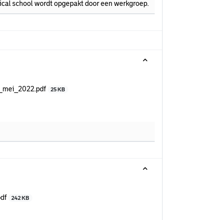
ical school wordt opgepakt door een werkgroep.
4_mei_2022.pdf
25 KB
pdf
242 KB