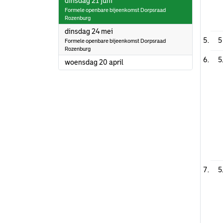
2022
dinsdag 21 juni
Formele openbare bijeenkomst Dorpsraad
Rozenburg
2022
dinsdag 24 mei
5
Formele openbare bijeenkomst Dorpsraad
Rozenburg
5
2022
woensdag 20 april
5