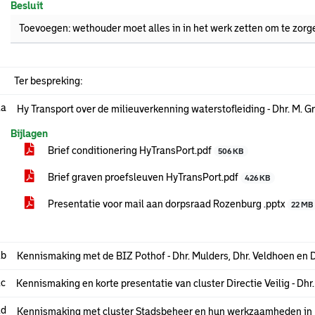
Besluit
Toevoegen: wethouder moet alles in in het werk zetten om te zor
Ter bespreking:
.a
Hy Transport over de milieuverkenning waterstofleiding - Dhr. M. G
Bijlagen
Brief conditionering HyTransPort.pdf
506 KB
Brief graven proefsleuven HyTransPort.pdf
426 KB
Presentatie voor mail aan dorpsraad Rozenburg .pptx
22 MB
.b
Kennismaking met de BIZ Pothof - Dhr. Mulders, Dhr. Veldhoen en D
.c
Kennismaking en korte presentatie van cluster Directie Veilig - Dhr
.d
Kennismaking met cluster Stadsbeheer en hun werkzaamheden in Ro