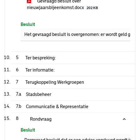
Gevraagd besluit over
nieuwjaarsbijeenkomst.docx
202 KB
Besluit
Het gevraagd besluit is overgenomen: er wordt geld gere
5
Ter bespreking:
6
Ter informatie:
7
Terugkoppeling Werkgroepen
7.a
Stadsbeheer
7.b
Communicatie & Representatie
8
Rondvraag
Besluit