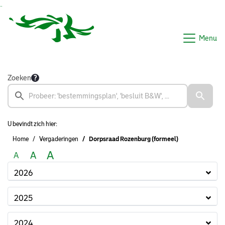
Ga naar de inhoud van deze pagina
Ga naar het zoeken
Ga naar het menu
Menu
Zoeken
U bevindt zich hier:
Home
Vergaderingen
Dorpsraad Rozenburg (formeel)
A
A
A
2026
2025
2024