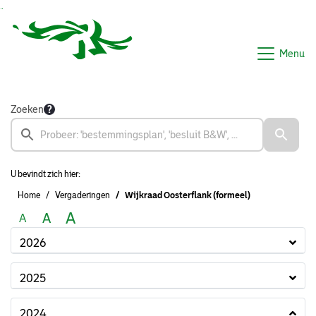
Ga naar de inhoud van deze pagina
Ga naar het zoeken
Ga naar het menu
Menu
Zoeken
U bevindt zich hier:
Home
Vergaderingen
Wijkraad Oosterflank (formeel)
A
A
A
2026
2025
2024