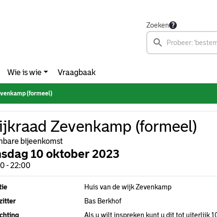
Zoeken
Wie is wie
Vraagbaak
venkamp (formeel)
jkraad Zevenkamp (formeel)
bare bijeenkomst
nsdag 10 oktober 2023
0 - 22:00
tie
Huis van de wijk Zevenkamp
itter
Bas Berkhof
chting
Als u wilt inspreken kunt u dit tot uiterlij