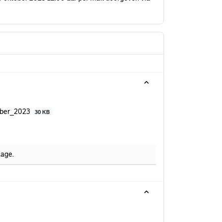
mber_2023
30 KB
lage.