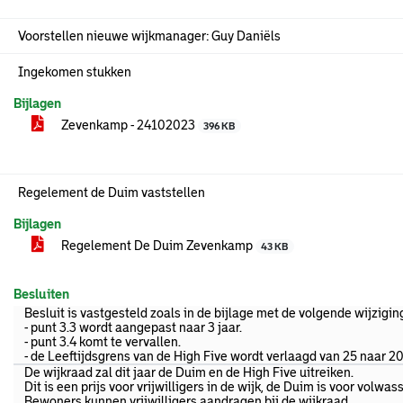
Voorstellen nieuwe wijkmanager: Guy Daniëls
Ingekomen stukken
Bijlagen
Zevenkamp - 24102023
396 KB
Regelement de Duim vaststellen
Bijlagen
Regelement De Duim Zevenkamp
43 KB
Besluiten
Besluit is vastgesteld zoals in de bijlage met de volgende wijzigin
- punt 3.3 wordt aangepast naar 3 jaar.
- punt 3.4 komt te vervallen.
- de Leeftijdsgrens van de High Five wordt verlaagd van 25 naar 20 
De wijkraad zal dit jaar de Duim en de High Five uitreiken.
Dit is een prijs voor vrijwilligers in de wijk, de Duim is voor volwa
Bewoners kunnen vrijwilligers aandragen bij de wijkraad.