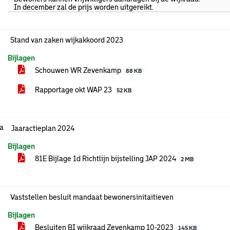
In december zal de prijs worden uitgereikt.
Stand van zaken wijkakkoord 2023
Bijlagen
Schouwen WR Zevenkamp
88 KB
Rapportage okt WAP 23
52 KB
.a
Jaaractieplan 2024
Bijlagen
81E Bijlage 1d Richtlijn bijstelling JAP 2024
2 MB
Vaststellen besluit mandaat bewonersinitaitieven
Bijlagen
Besluiten BI wijkraad Zevenkamp 10-2023
145 KB