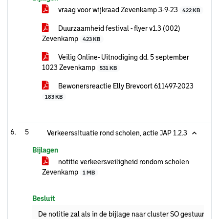
vraag voor wijkraad Zevenkamp 3-9-23
422 KB
Duurzaamheid festival - flyer v1.3 (002)
Zevenkamp
423 KB
Veilig Online- Uitnodiging dd. 5 september
1023 Zevenkamp
531 KB
Bewonersreactie Elly Brevoort 611497-2023
183 KB
5
Verkeerssituatie rond scholen, actie JAP 1.2.3
Bijlagen
notitie verkeersveiligheid rondom scholen
Zevenkamp
1 MB
Besluit
De notitie zal als in de bijlage naar cluster SO gestuurd w