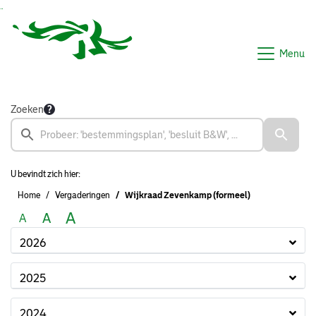
Ga naar de inhoud van deze pagina
Ga naar het zoeken
Ga naar het menu
Menu
Zoeken
U bevindt zich hier:
Home
Vergaderingen
Wijkraad Zevenkamp (formeel)
A
A
A
2026
2025
2024