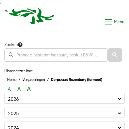
Ga naar de inhoud van deze pagina
Ga naar het zoeken
Ga naar het menu
Menu
Zoeken
U bevindt zich hier:
Home
Vergaderingen
Dorpsraad Rozenburg (formeel)
A
A
A
2026
2025
2024