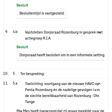
Besluit
Besluitenlijst is vastgesteld.
4.b
Vaststellen Dorpsraad Rozenburg in gesprek met
actiegroep R.I.A.
Besluit
Dorpsraad heeft besloten om in een informele setting in g
5
Ter bespreking:
5.a
Toelichting: voortgang van de nieuwe HAVO op
Penta Rozenburg én de nadelige gevolgen i.v.m.
de slechte bereikbaarheid van Rozenburg - Dhr.
Tange
Mw Mes heeft toegezegd dat zij graag meekijkt naar de