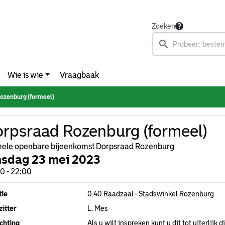
Zoeken
Wie is wie
Vraagbaak
ozenburg (formeel)
rpsraad Rozenburg (formeel)
ele openbare bijeenkomst Dorpsraad Rozenburg
nsdag 23 mei 2023
0 - 22:00
tie
0.40 Raadzaal - Stadswinkel Rozenburg
itter
L. Mes
chting
Als u wilt inspreken kunt u dit tot uiterlij