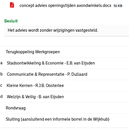
concept advies openingstijden avondwinkels.docx
51 KB
Besluit
Het advies wordt zonder wijzigingen vastgesteld.
Terugkoppeling Werkgroepen
.a
Stadsontwikkeling & Economie - E.B. van Eijsden
.b
Communicatie & Representatie - P. Dullaard
.c
Kleine Kernen - R.J.B. Oosterlee
.d
Welzijn & Veilig - B. van Eijsden
Rondvraag
Sluiting (aansluitend een informele borrel in de Wijkhub)