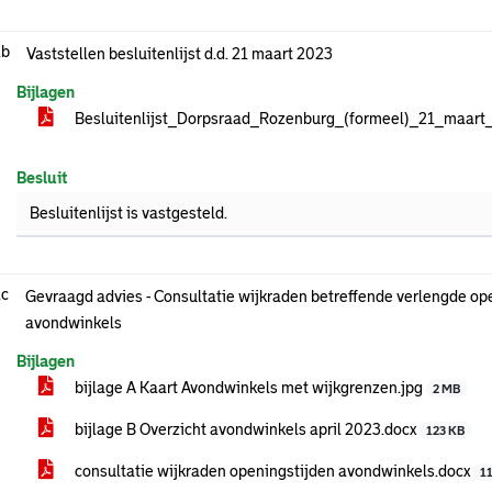
.b
Vaststellen besluitenlijst d.d. 21 maart 2023
Bijlagen
Besluitenlijst_Dorpsraad_Rozenburg_(formeel)_21_maart
Besluit
Besluitenlijst is vastgesteld.
.c
Gevraagd advies - Consultatie wijkraden betreffende verlengde op
avondwinkels
Bijlagen
bijlage A Kaart Avondwinkels met wijkgrenzen.jpg
2 MB
bijlage B Overzicht avondwinkels april 2023.docx
123 KB
consultatie wijkraden openingstijden avondwinkels.docx
1