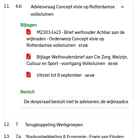
6.b
Adviesvraag Concept visie op Rotterdamse
volkstuinen
Bijlagen
M2303-1423 - Brief wethouder Achbar aan de
wijkraden - Onderwerp Concept visie op
Rotterdamse volkstuinen
57 KB
Bijlage Wethoudersbrief aan Cie Zorg, Welzijn,
Cultuur en Sport - voortgang Volkstuinen
85 KB
Uitstel tot 8 september
48 KB
Besluit
De dorpsraad besluit niet te adviseren; de wijkraadcoördin
7
Terugkoppeling Werkgroepen
7.a
Stadsontwikkeling & Economie - Erwin van Eijsden