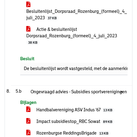
Besluitenlijst_Dorpsraad_Rozenburg_(formeel)_4_
juli_2023
37 KB
Actie & besluitenlijst
Dorpsraad_Rozenburg_(formeel)_4_juli_2023
38 KB
Besluit
De besluitenlijst wordt vastgesteld, met de aanmerking d
5.b
Ongevraagd advies - Subsidies sportverenigingen
Bijlagen
Handbalvereniging ASV Indus '67
13 KB
Impact subsidiestop_RBC Sowat
89 KB
Rozenburgse ReddingsBrigade
13 KB