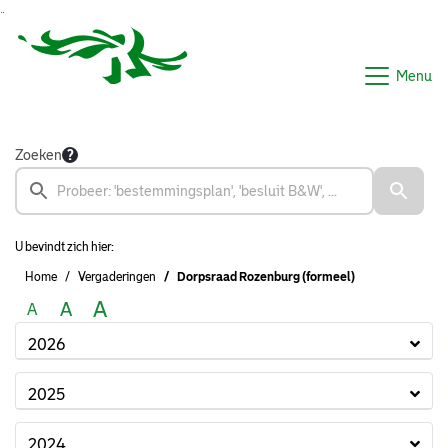
Ga naar de inhoud van deze pagina
Ga naar het zoeken
Ga naar het menu
Menu
Zoeken
U bevindt zich hier:
Home
Vergaderingen
Dorpsraad Rozenburg (formeel)
A
A
A
2026
2025
2024