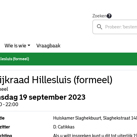
Zoeken
Wie is wie
Vraagbaak
lesluis (formeel)
jkraad Hillesluis (formeel)
meel
nsdag 19 september 2023
0 - 22:00
tie
Huiskamer Slaghekbuurt, Slaghekstraat 1
itter
D. Catikkas
chting
Als u wilt inspreken kunt u dit tot uiterlijk