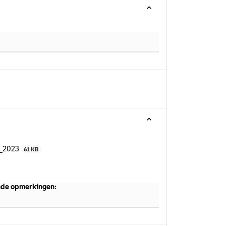
s_2023
61 KB
ende opmerkingen: