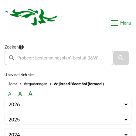
Ga naar de inhoud van deze pagina
Ga naar het zoeken
Ga naar het menu
Menu
Zoeken
U bevindt zich hier:
Home
Vergaderingen
Wijkraad Bloemhof (formeel)
A
A
A
2026
2025
2024