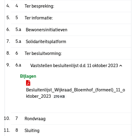
4
Ter bespreking:
5
Ter informatie:
5.a
Bewonersinitiatieven
5.a
Solidariteitsplatform
6
Ter besluitvorming:
6.a
Vaststellen besluitenlijst d.d. 11 oktober 2023
Bijlagen
Besluitenlijst_Wijkraad_Bloemhof_(formeel)_11_o
ktober_2023
270 KB
7
Rondvraag
8
Sluiting