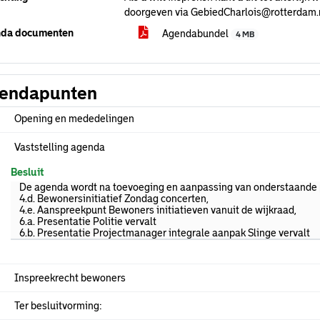
doorgeven via GebiedCharlois@rotterdam.
da documenten
Agendabundel
4 MB
endapunten
Opening en mededelingen
Vaststelling agenda
Besluit
De agenda wordt na toevoeging en aanpassing van onderstaande 
4.d. Bewonersinitiatief Zondag concerten,
4.e. Aanspreekpunt Bewoners initiatieven vanuit de wijkraad,
6.a. Presentatie Politie vervalt
6.b. Presentatie Projectmanager integrale aanpak Slinge vervalt
Inspreekrecht bewoners
Ter besluitvorming: