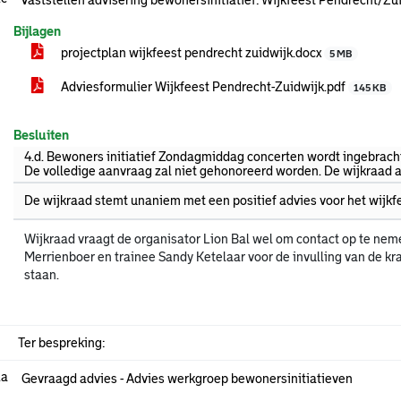
Vaststellen advisering bewonersinitiatief: Wijkfeest Pendrecht/Zui
Bijlagen
projectplan wijkfeest pendrecht zuidwijk.docx
5 MB
Adviesformulier Wijkfeest Pendrecht-Zuidwijk.pdf
145 KB
Besluiten
4.d. Bewoners initiatief Zondagmiddag concerten wordt ingebracht
De volledige aanvraag zal niet gehonoreerd worden. De wijkraad ad
De wijkraad stemt unaniem met een positief advies voor het wijkf
Wijkraad vraagt de organisator Lion Bal wel om contact op te ne
Merrienboer en trainee Sandy Ketelaar voor de invulling van de 
staan.
Ter bespreking:
.a
Gevraagd advies - Advies werkgroep bewonersinitiatieven