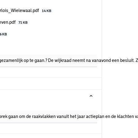
arlois_Wielewaal.pdf
14 KB
ieven.pdf
71 KB
6 KB
ezamenlijk op te gaan.? De wijkraad neemt na vanavond een besluit. Z
prek gaan om de raakvlakken vanuit het jaar actieplan en de klachten v