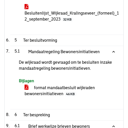
Besluitenlijst_Wijkraad_Kralingseveer_(formeel)_1
2_september_2023
32 KB
5
Ter besluitvorming
5.1
Mandaatregeling Bewonersinitiatieven
De wijkraad wordt gevraagd om te besluiten inzake
mandaatregeling bewonersinitiatieven.
Bijlagen
format mandaatbesluit wijkraden
bewonersinitiatieven
46 KB
6
Ter bespreking
6.1
Brief werkwijze brieven bewoners