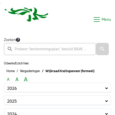
Ga naar de inhoud van deze pagina
Ga naar het zoeken
Ga naar het menu
Menu
Zoeken
U bevindt zich hier:
Home
Vergaderingen
Wijkraad Kralingseveer (formeel)
A
A
A
2026
2025
2024